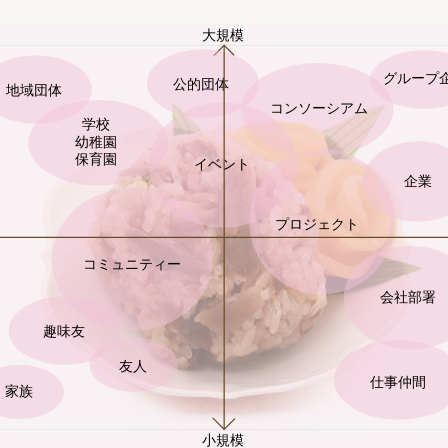
大規模
グループ
公的団体
地域団体
コンソーシアム
学校
幼稚園
保育園
イベント
企業
プロジェクト
コミュニティー
会社部署
趣味友
友人
仕事仲間
家族
小規模