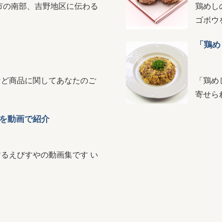
市の南部、吉野地区に伝わる
鶏めし
ゴボウ
「鶏め
など商品に関してあなたのご
「鶏め
寄せら
を動画で紹介
るえびすやの動画集です い