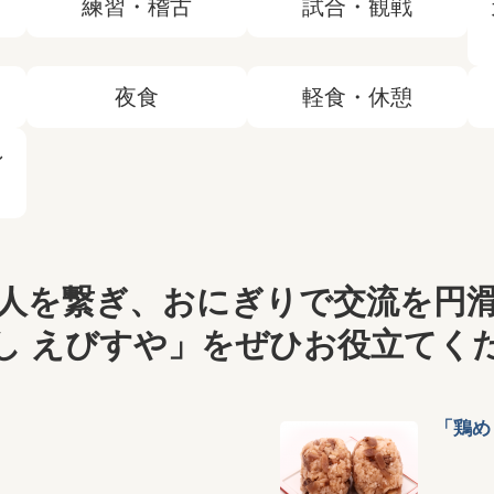
練習・稽古
試合・観戦
夜食
軽食・休憩
ン
人を繋ぎ、おにぎりで交流を円
し えびすや」をぜひお役立てく
「鶏め