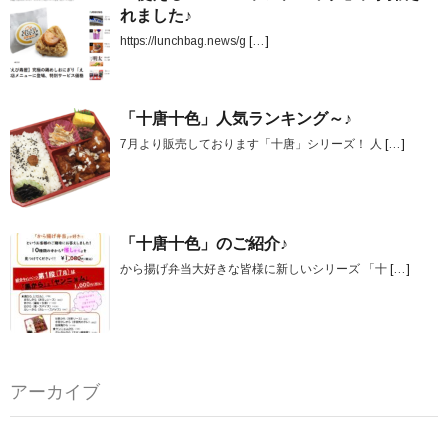
れました♪
https://lunchbag.news/g
[…]
「十唐十色」人気ランキング～♪
7月より販売しております「十唐」シリーズ！ 人
[…]
「十唐十色」のご紹介♪
から揚げ弁当大好きな皆様に新しいシリーズ 「十
[…]
アーカイブ