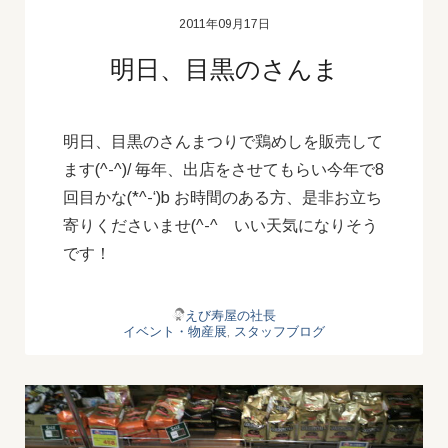
2011年09月17日
明日、目黒のさんま
明日、目黒のさんまつりで鶏めしを販売して
ます(^-^)/ 毎年、出店をさせてもらい今年で8
回目かな(*^-‘)b お時間のある方、是非お立ち
寄りくださいませ(^-^ゞいい天気になりそう
です！
えび寿屋の社長
イベント・物産展
,
スタッフブログ