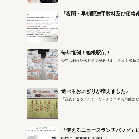
「夜間・早朝配達手数料及び価格
毎年恒例！箱根駅伝！
今年も箱根駅伝ドラマがありましたね！ 翌日
選べるおにぎりが増えました♪
「鶏めし＆ツナたく」な～んてことも可能に
「使えるニュースランチバッグ」に
https://lunchbag.news/g
[…]