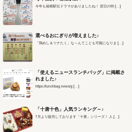
今年も箱根駅伝ドラマがありましたね！ 翌日の特
[…]
選べるおにぎりが増えました♪
「鶏めし＆ツナたく」な～んてことも可能になりま
[…]
「使えるニュースランチバッグ」に掲載さ
れました♪
https://lunchbag.news/g
[…]
「十唐十色」人気ランキング～♪
7月より販売しております「十唐」シリーズ！ 人
[…]