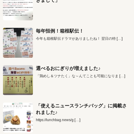
きまして」
毎年恒例！箱根駅伝！
今年も箱根駅伝ドラマがありましたね！ 翌日の特
[…]
選べるおにぎりが増えました♪
「鶏めし＆ツナたく」な～んてことも可能になりま
[…]
「使えるニュースランチバッグ」に掲載さ
れました♪
https://lunchbag.news/g
[…]