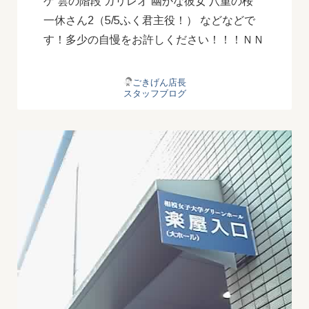
ゲ 雲の階段 ガリレオ 幽かな彼女 八重の桜
一休さん2（5/5ふく君主役！） などなどで
す！多少の自慢をお許しください！！！ＮＮ
ごきげん店長
スタッフブログ