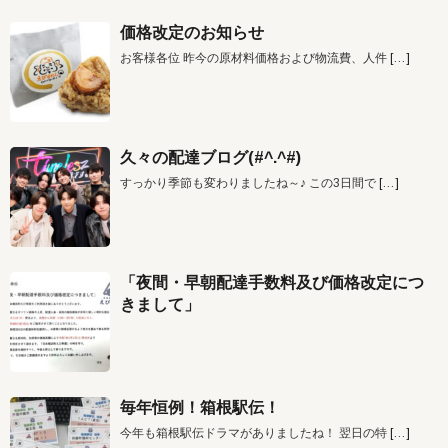
価格改定のお知らせ
お客様各位 昨今の原材料価格および物流費、人件
[…]
久々の配達ブログ(#^.^#)
すっかり季節も変わりましたね～♪ この3日間で
[…]
「夜間・早朝配達手数料及び価格改定につ
きまして」
毎年恒例！箱根駅伝！
今年も箱根駅伝ドラマがありましたね！ 翌日の特
[…]