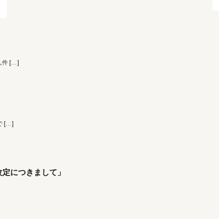
人件
[…]
で
[…]
改定につきまして」