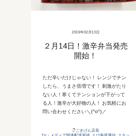
2019年02月13日
２月14日！激辛弁当発売
開始！
ただ辛いだけじゃない！ レンジでチン
したら、うまさ倍増です！ 刺激がたり
ない人！寒くてテンションが下がって
る人！激辛が大好物の人！ お気軽にお
問い合わせください＼(^o^)／
ごきげん店長
TV・メディア関連配達実績
,
えび寿屋通信
,
スタッ