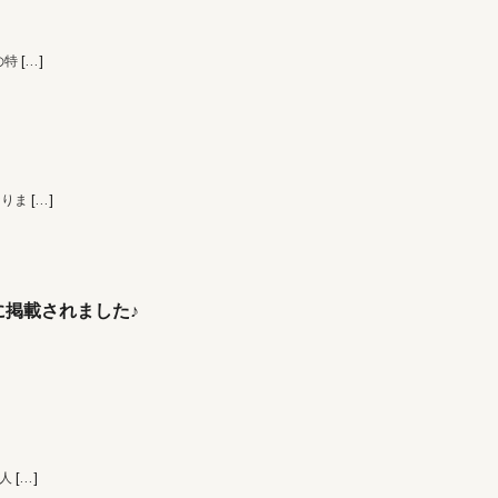
の特
[…]
なりま
[…]
掲載されました♪
 人
[…]