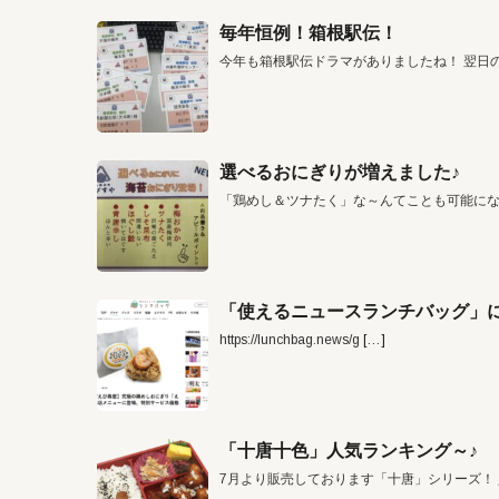
毎年恒例！箱根駅伝！
今年も箱根駅伝ドラマがありましたね！ 翌日
選べるおにぎりが増えました♪
「鶏めし＆ツナたく」な～んてことも可能に
「使えるニュースランチバッグ」に
https://lunchbag.news/g
[…]
「十唐十色」人気ランキング～♪
7月より販売しております「十唐」シリーズ！