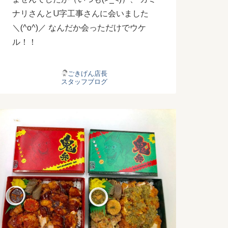
ナリさんとU字工事さんに会いました
＼(^o^)／ なんだか会っただけでウケ
ル！！
ごきげん店長
スタッフブログ