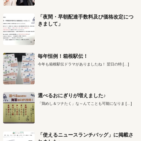
「夜間・早朝配達手数料及び価格改定につ
きまして」
毎年恒例！箱根駅伝！
今年も箱根駅伝ドラマがありましたね！ 翌日の特
[…]
選べるおにぎりが増えました♪
「鶏めし＆ツナたく」な～んてことも可能になりま
[…]
「使えるニュースランチバッグ」に掲載さ