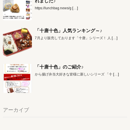
れました♪
https://lunchbag.news/g
[…]
「十唐十色」人気ランキング～♪
7月より販売しております「十唐」シリーズ！ 人
[…]
「十唐十色」のご紹介♪
から揚げ弁当大好きな皆様に新しいシリーズ 「十
[…]
アーカイブ