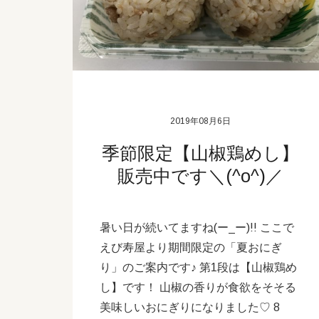
2019年08月6日
季節限定【山椒鶏めし】
販売中です＼(^o^)／
暑い日が続いてますね(ー_ー)!! ここで
えび寿屋より期間限定の「夏おにぎ
り」のご案内です♪ 第1段は【山椒鶏め
し】です！ 山椒の香りが食欲をそそる
美味しいおにぎりになりました♡ 8