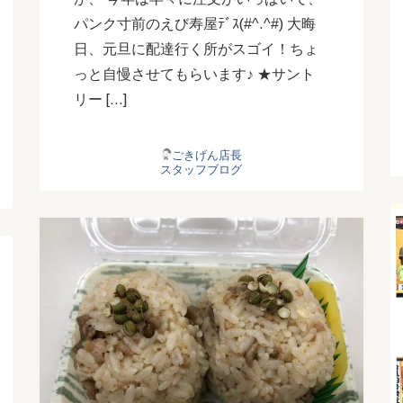
パンク寸前のえび寿屋ﾃﾞｽ(#^.^#) 大晦
日、元旦に配達行く所がスゴイ！ちょ
っと自慢させてもらいます♪ ★サント
リー […]
ごきげん店長
スタッフブログ