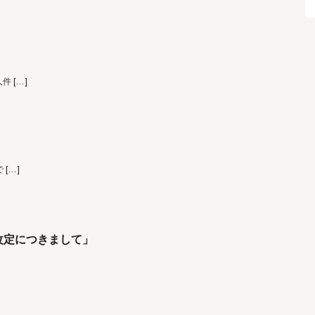
人件
[…]
で
[…]
改定につきまして」