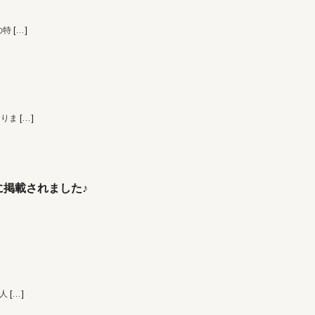
の特
[…]
なりま
[…]
掲載されました♪
 人
[…]