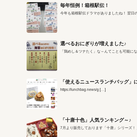
毎年恒例！箱根駅伝！
今年も箱根駅伝ドラマがありましたね！ 翌日
選べるおにぎりが増えました♪
「鶏めし＆ツナたく」な～んてことも可能に
「使えるニュースランチバッグ」に
https://lunchbag.news/g
[…]
「十唐十色」人気ランキング～♪
7月より販売しております「十唐」シリーズ！