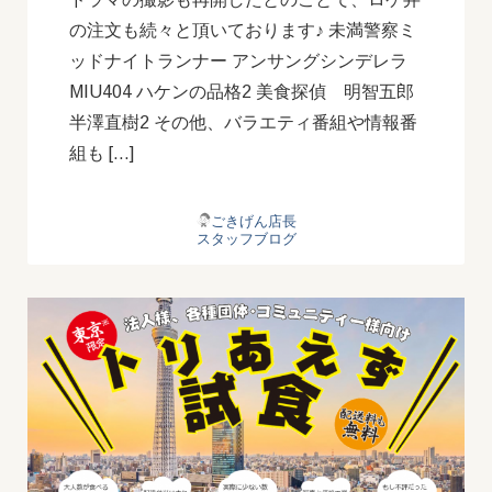
の注文も続々と頂いております♪ 未満警察ミ
ッドナイトランナー アンサングシンデレラ
MIU404 ハケンの品格2 美食探偵 明智五郎
半澤直樹2 その他、バラエティ番組や情報番
組も […]
ごきげん店長
スタッフブログ