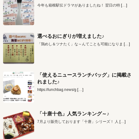
今年も箱根駅伝ドラマがありましたね！ 翌日の特
[…]
選べるおにぎりが増えました♪
「鶏めし＆ツナたく」な～んてことも可能になりま
[…]
「使えるニュースランチバッグ」に掲載さ
れました♪
https://lunchbag.news/g
[…]
「十唐十色」人気ランキング～♪
7月より販売しております「十唐」シリーズ！ 人
[…]