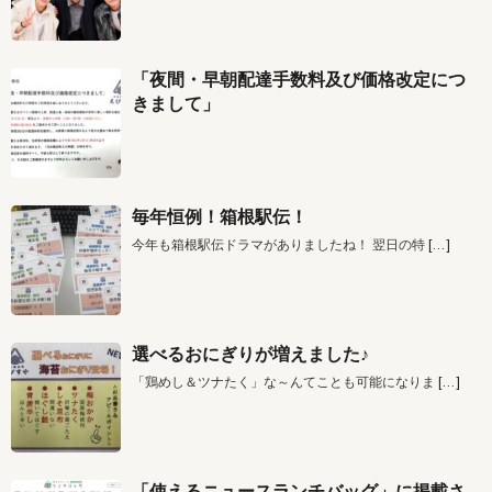
「夜間・早朝配達手数料及び価格改定につ
きまして」
毎年恒例！箱根駅伝！
今年も箱根駅伝ドラマがありましたね！ 翌日の特
[…]
選べるおにぎりが増えました♪
「鶏めし＆ツナたく」な～んてことも可能になりま
[…]
「使えるニュースランチバッグ」に掲載さ