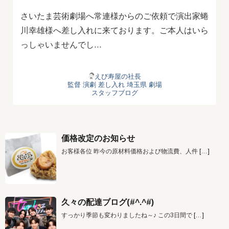
さいたま芸術劇場へ常連様からのご依頼で演出家蜷
川幸雄様へ差し入れに来ております。ご本人はいら
っしゃいませんでし…
えび寿屋の社長
監督
演劇
差し入れ
埼玉県
劇場
スタッフブログ
価格改定のお知らせ
お客様各位 昨今の原材料価格および物流費、人件
[…]
久々の配達ブログ(#^.^#)
すっかり季節も変わりましたね～♪ この3日間で
[…]