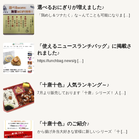
選べるおにぎりが増えました♪
「鶏めし＆ツナたく」な～んてことも可能になりま
[…]
「使えるニュースランチバッグ」に掲載さ
れました♪
https://lunchbag.news/g
[…]
「十唐十色」人気ランキング～♪
7月より販売しております「十唐」シリーズ！ 人
[…]
「十唐十色」のご紹介♪
から揚げ弁当大好きな皆様に新しいシリーズ 「十
[…]