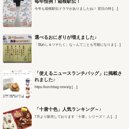
毎年恒例！箱根駅伝！
今年も箱根駅伝ドラマがありましたね！ 翌日の特
[…]
選べるおにぎりが増えました♪
「鶏めし＆ツナたく」な～んてことも可能になりま
[…]
「使えるニュースランチバッグ」に掲載さ
れました♪
https://lunchbag.news/g
[…]
「十唐十色」人気ランキング～♪
7月より販売しております「十唐」シリーズ！ 人
[…]