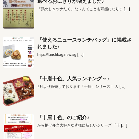
選べるおにぎりが増えました♪
「鶏めし＆ツナたく」な～んてことも可能になりま
[…]
「使えるニュースランチバッグ」に掲載さ
れました♪
https://lunchbag.news/g
[…]
「十唐十色」人気ランキング～♪
7月より販売しております「十唐」シリーズ！ 人
[…]
「十唐十色」のご紹介♪
から揚げ弁当大好きな皆様に新しいシリーズ 「十
[…]