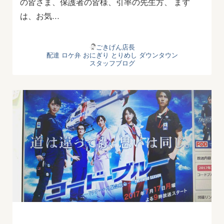
の皆さま、保護者の皆様、引率の先生方、 まず
は、お気…
ごきげん店長
配達
ロケ弁
おにぎり
とりめし
ダウンタウン
スタッフブログ