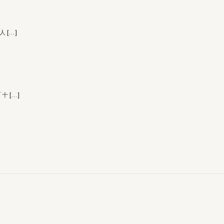
 人
[…]
「十
[…]