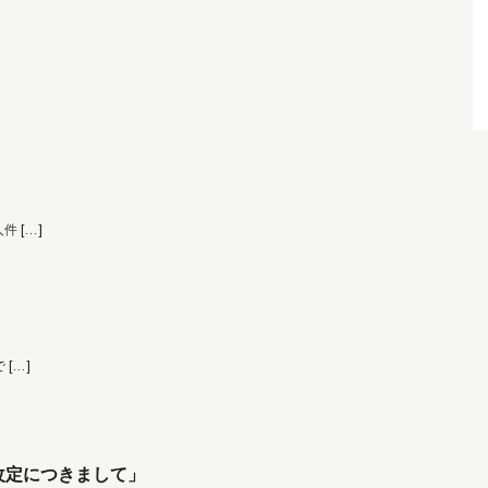
人件
[…]
で
[…]
改定につきまして」