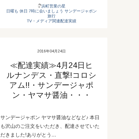
浜町営業の星
日曜も
休日
7時に会いましょう
サンデージャポン
旅行
TV・メディア関連配達実績
2016年04月24日
≪配達実績≫4月24日ヒ
ルナンデス・直撃!コロシ
アム!!・サンデージャポ
ン・ヤマサ醤油・・・
サンデージャポン ヤマサ醤油などなど♪ 本日
も沢山のご注文をいただき、配達させていた
だきました!ありがとう…