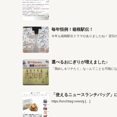
毎年恒例！箱根駅伝！
今年も箱根駅伝ドラマがありましたね！ 翌日
選べるおにぎりが増えました♪
「鶏めし＆ツナたく」な～んてことも可能に
「使えるニュースランチバッグ」に
https://lunchbag.news/g
[…]