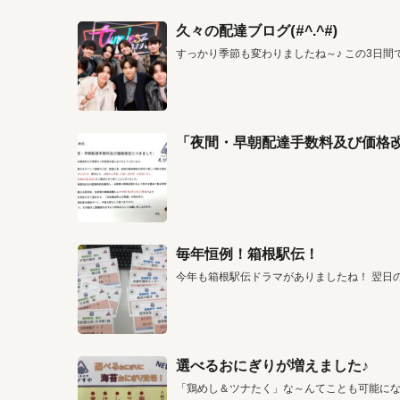
久々の配達ブログ(#^.^#)
すっかり季節も変わりましたね～♪ この3日間
「夜間・早朝配達手数料及び価格
毎年恒例！箱根駅伝！
今年も箱根駅伝ドラマがありましたね！ 翌日
選べるおにぎりが増えました♪
「鶏めし＆ツナたく」な～んてことも可能に