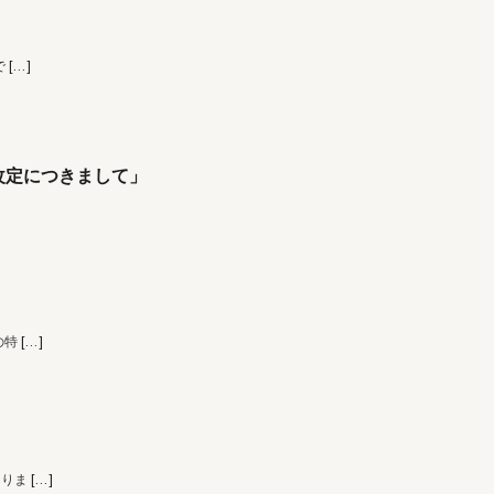
で
[…]
改定につきまして」
の特
[…]
なりま
[…]