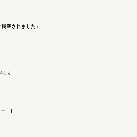
掲載されました♪
 人
[…]
「十
[…]