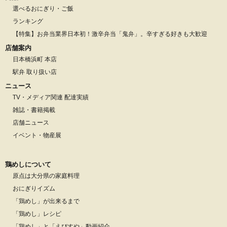
選べるおにぎり・ご飯
ランキング
【特集】お弁当業界日本初！激辛弁当「鬼弁」。辛すぎる好きも大歓迎
店舗案内
日本橋浜町 本店
駅弁 取り扱い店
ニュース
TV・メディア関連 配達実績
雑誌・書籍掲載
店舗ニュース
イベント・物産展
鶏めしについて
原点は大分県の家庭料理
おにぎりイズム
「鶏めし」が出来るまで
「鶏めし」レシピ
「鶏めし」と「えびすや」動画紹介