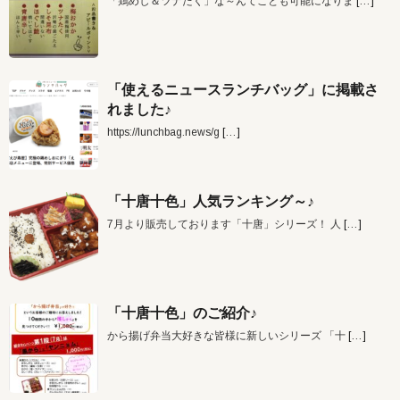
「鶏めし＆ツナたく」な～んてことも可能になりま
[…]
「使えるニュースランチバッグ」に掲載さ
れました♪
https://lunchbag.news/g
[…]
「十唐十色」人気ランキング～♪
7月より販売しております「十唐」シリーズ！ 人
[…]
「十唐十色」のご紹介♪
から揚げ弁当大好きな皆様に新しいシリーズ 「十
[…]