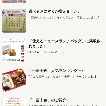
選べるおにぎりが増えました♪
「鶏めし＆ツナたく」な～んてことも可能になりま
[…]
「使えるニュースランチバッグ」に掲載さ
れました♪
https://lunchbag.news/g
[…]
「十唐十色」人気ランキング～♪
7月より販売しております「十唐」シリーズ！ 人
[…]
「十唐十色」のご紹介♪