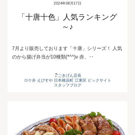
2024年08月17日
「十唐十色」人気ランキング
～♪
7月より販売しております「十唐」シリーズ！ 人気
のから揚げ弁当が10種類(*^^)v 赤、‥
ごきげん店長
ロケ弁
えびすや
日本橋浜町
江東区
ビックサイト
スタッフブログ