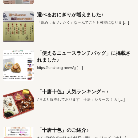
選べるおにぎりが増えました♪
「鶏めし＆ツナたく」な～んてことも可能になりま
[…]
「使えるニュースランチバッグ」に掲載さ
れました♪
https://lunchbag.news/g
[…]
「十唐十色」人気ランキング～♪
7月より販売しております「十唐」シリーズ！ 人
[…]
「十唐十色」のご紹介♪
から揚げ弁当大好きな皆様に新しいシリーズ 「十
[…]