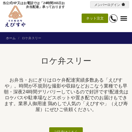
当公式HP又はお電話では「24時間365日お
メンバーログイン
弁当配達」承っております
ネット注文
ホーム
ロケ弁スリー
ロケ弁スリー
お弁当・おにぎりはロケ弁配達実績多数ある「えびす
や」。時間が不規則な撮影や収録などおこなう業種でも早
朝・深夜24時間デリバリーしているので好評です!配達先は
ロケバスや駐車場などスポットや置き配でのお届けもでき
ます。業界人御用達 鶏めしで人気の「えびすや」（えび寿
屋）にぜひご依頼ください。