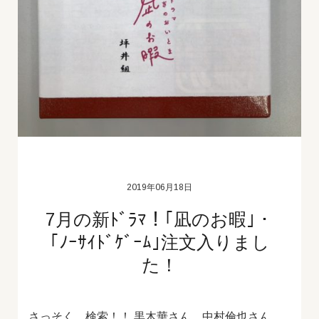
2019年06月18日
7月の新ﾄﾞﾗﾏ！｢凪のお暇｣・
｢ﾉｰｻｲﾄﾞｹﾞｰﾑ｣注文入りまし
た！
さっそく、検索！！ 黒木華さん、中村倫也さん、