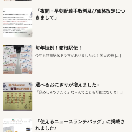
「夜間・早朝配達手数料及び価格改定につ
きまして」
毎年恒例！箱根駅伝！
今年も箱根駅伝ドラマがありましたね！ 翌日の特
[…]
選べるおにぎりが増えました♪
「鶏めし＆ツナたく」な～んてことも可能になりま
[…]
「使えるニュースランチバッグ」に掲載さ
れました♪