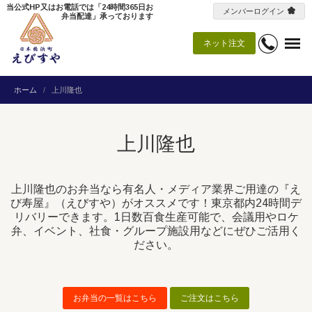
当公式HP又はお電話では「24時間365日お
メンバーログイン
弁当配達」承っております
ネット注文
ホーム
上川隆也
上川隆也
上川隆也のお弁当なら有名人・メディア業界ご用達の『え
び寿屋』（えびすや）がオススメです！東京都内24時間デ
リバリーできます。1日数百食生産可能で、会議用やロケ
弁、イベント、社食・グループ施設用などにぜひご活用く
ださい。
お弁当の一覧はこちら
ご注文はこちら