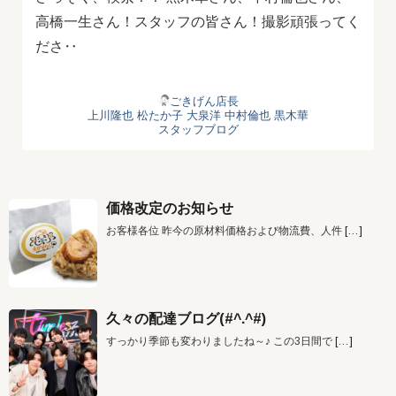
高橋一生さん！スタッフの皆さん！撮影頑張ってく
ださ‥
ごきげん店長
上川隆也
松たか子
大泉洋
中村倫也
黒木華
スタッフブログ
価格改定のお知らせ
お客様各位 昨今の原材料価格および物流費、人件
[…]
久々の配達ブログ(#^.^#)
すっかり季節も変わりましたね～♪ この3日間で
[…]