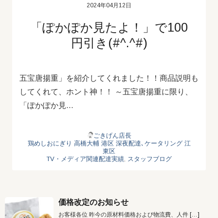
2024年04月12日
「ぽかぽか見たよ！」で100
円引き(#^.^#)
五宝唐揚重」を紹介してくれました！！商品説明も
してくれて、ホント神！！ ～五宝唐揚重に限り、
「ぽかぽか見…
ごきげん店長
鶏めしおにぎり
高橋大輔
港区
深夜配達､ケータリング
江
東区
TV・メディア関連配達実績
,
スタッフブログ
価格改定のお知らせ
お客様各位 昨今の原材料価格および物流費、人件
[…]