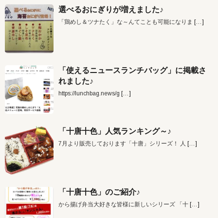
選べるおにぎりが増えました♪
「鶏めし＆ツナたく」な～んてことも可能になりま
[…]
「使えるニュースランチバッグ」に掲載さ
れました♪
https://lunchbag.news/g
[…]
「十唐十色」人気ランキング～♪
7月より販売しております「十唐」シリーズ！ 人
[…]
「十唐十色」のご紹介♪
から揚げ弁当大好きな皆様に新しいシリーズ 「十
[…]