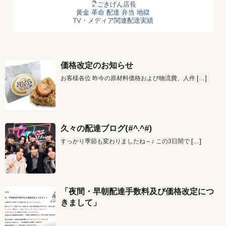
ごきげん店長
黄金
革命
配達
弁当
地獄
TV・メディア関連配達実績
価格改定のお知らせ
お客様各位 昨今の原材料価格および物流費、人件
[…]
久々の配達ブログ(#^.^#)
すっかり季節も変わりましたね～♪ この3日間で
[…]
「夜間・早朝配達手数料及び価格改定につ
きまして」