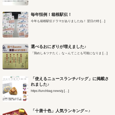
毎年恒例！箱根駅伝！
今年も箱根駅伝ドラマがありましたね！ 翌日の特
[…]
選べるおにぎりが増えました♪
「鶏めし＆ツナたく」な～んてことも可能になりま
[…]
「使えるニュースランチバッグ」に掲載さ
れました♪
https://lunchbag.news/g
[…]
「十唐十色」人気ランキング～♪