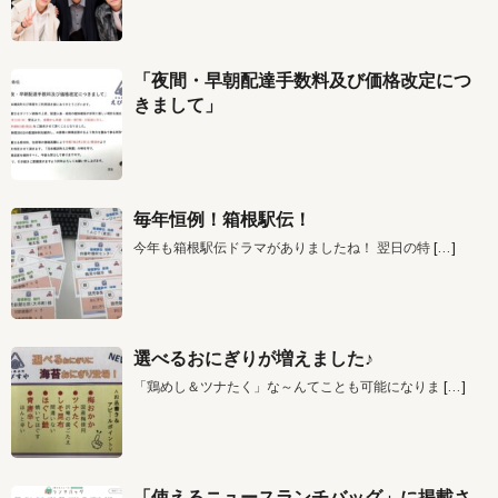
「夜間・早朝配達手数料及び価格改定につ
きまして」
毎年恒例！箱根駅伝！
今年も箱根駅伝ドラマがありましたね！ 翌日の特
[…]
選べるおにぎりが増えました♪
「鶏めし＆ツナたく」な～んてことも可能になりま
[…]
「使えるニュースランチバッグ」に掲載さ