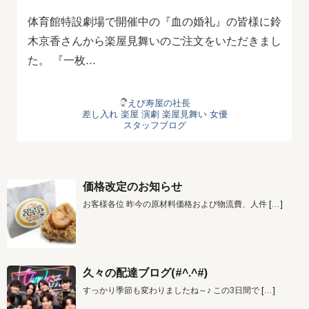
体育館特設劇場で開催中の『血の婚礼』の皆様に鈴
木京香さんから楽屋見舞いのご注文をいただきまし
た。 『一枚…
えび寿屋の社長
差し入れ
楽屋
演劇
楽屋見舞い
女優
スタッフブログ
価格改定のお知らせ
お客様各位 昨今の原材料価格および物流費、人件
[…]
久々の配達ブログ(#^.^#)
すっかり季節も変わりましたね～♪ この3日間で
[…]