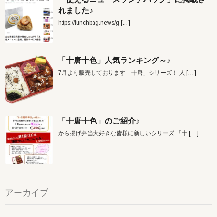
れました♪
https://lunchbag.news/g
[…]
「十唐十色」人気ランキング～♪
7月より販売しております「十唐」シリーズ！ 人
[…]
「十唐十色」のご紹介♪
から揚げ弁当大好きな皆様に新しいシリーズ 「十
[…]
アーカイブ