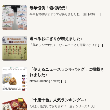
毎年恒例！箱根駅伝！
今年も箱根駅伝ドラマがありましたね！ 翌日の特
[…]
選べるおにぎりが増えました♪
「鶏めし＆ツナたく」な～んてことも可能になりま
[…]
「使えるニュースランチバッグ」に掲載さ
れました♪
https://lunchbag.news/g
[…]
「十唐十色」人気ランキング～♪
7月より販売しております「十唐」シリーズ！ 人
[…]