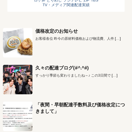
ロケ弁
とりめし
フジテレビ
ZIP
TBS
TV・メディア関連配達実績
価格改定のお知らせ
お客様各位 昨今の原材料価格および物流費、人件
[…]
久々の配達ブログ(#^.^#)
すっかり季節も変わりましたね～♪ この3日間で
[…]
「夜間・早朝配達手数料及び価格改定につ
きまして」