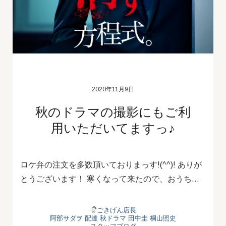
2020年11月9日
秋のドラマの撮影にもご利
用いただいてますっ♪
ロケ弁の注文を多数頂いておりまっす!(^^)! ありが
とうございます！ 寒くなって来たので、おうち…
ごきげん店長
阿部サダヲ
配達
秋ドラマ
田中圭
桐山照史