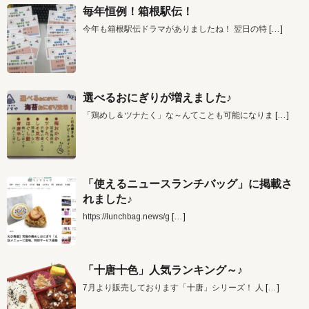
毎年恒例！箱根駅伝！
今年も箱根駅伝ドラマがありましたね！ 翌日の特
[…]
選べるおにぎりが増えました♪
「鶏めし＆ツナたく」な～んてことも可能になりま
[…]
「使えるニュースランチバッグ」に掲載さ
れました♪
https://lunchbag.news/g
[…]
「十唐十色」人気ランキング～♪
7月より販売しております「十唐」シリーズ！ 人
[…]