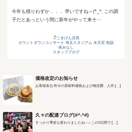
今年も残りわずか．．． 早いですね～(*_*; この調
子だとあっという間に新年がやって来そ‥
ごきげん店長
カウントダウンコンサート
埼玉スタジアム
水天宮
初詣
休みなし
スタッフブログ
価格改定のお知らせ
お客様各位 昨今の原材料価格および物流費、人件
[…]
久々の配達ブログ(#^.^#)
すっかり季節も変わりましたね～♪ この3日間で
[…]