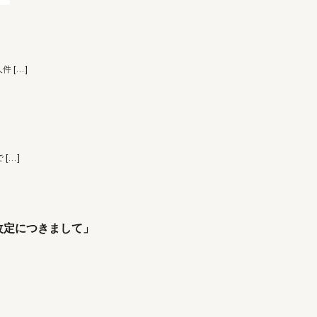
人件
[…]
で
[…]
改定につきまして」