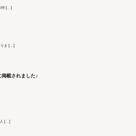
の特
[…]
なりま
[…]
掲載されました♪
 人
[…]