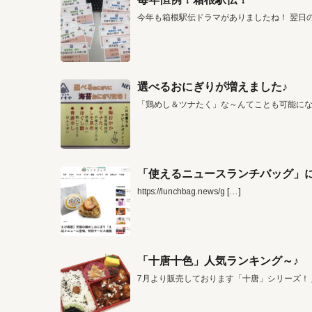
今年も箱根駅伝ドラマがありましたね！ 翌日
選べるおにぎりが増えました♪
「鶏めし＆ツナたく」な～んてことも可能に
「使えるニュースランチバッグ」に
https://lunchbag.news/g
[…]
「十唐十色」人気ランキング～♪
7月より販売しております「十唐」シリーズ！