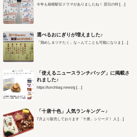
今年も箱根駅伝ドラマがありましたね！ 翌日の特
[…]
選べるおにぎりが増えました♪
「鶏めし＆ツナたく」な～んてことも可能になりま
[…]
「使えるニュースランチバッグ」に掲載さ
れました♪
https://lunchbag.news/g
[…]
「十唐十色」人気ランキング～♪
7月より販売しております「十唐」シリーズ！ 人
[…]