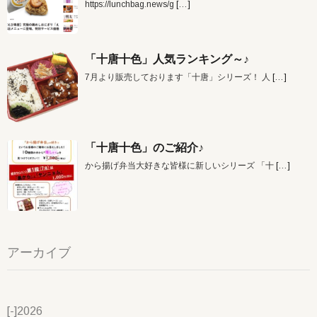
https://lunchbag.news/g
[…]
「十唐十色」人気ランキング～♪
7月より販売しております「十唐」シリーズ！ 人
[…]
「十唐十色」のご紹介♪
から揚げ弁当大好きな皆様に新しいシリーズ 「十
[…]
アーカイブ
[-]
2026