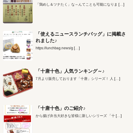
「鶏めし＆ツナたく」な～んてことも可能になりま
[…]
「使えるニュースランチバッグ」に掲載さ
れました♪
https://lunchbag.news/g
[…]
「十唐十色」人気ランキング～♪
7月より販売しております「十唐」シリーズ！ 人
[…]
「十唐十色」のご紹介♪
から揚げ弁当大好きな皆様に新しいシリーズ 「十
[…]