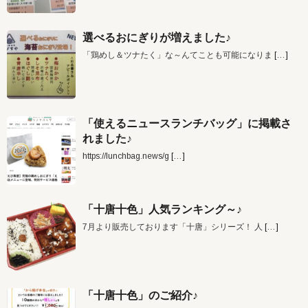
選べるおにぎりが増えました♪
「鶏めし＆ツナたく」な～んてことも可能になりま
[…]
「使えるニュースランチバッグ」に掲載さ
れました♪
https://lunchbag.news/g
[…]
「十唐十色」人気ランキング～♪
7月より販売しております「十唐」シリーズ！ 人
[…]
「十唐十色」のご紹介♪