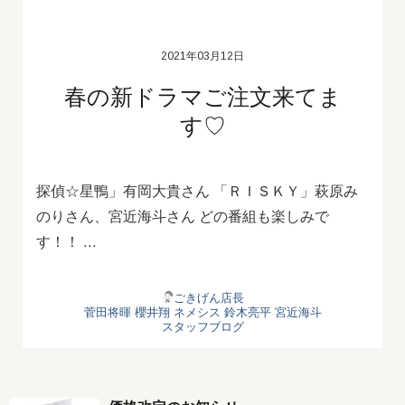
2021年03月12日
春の新ドラマご注文来てま
す♡
探偵☆星鴨」有岡大貴さん 「ＲＩＳＫＹ」萩原み
のりさん、宮近海斗さん どの番組も楽しみで
す！！ …
ごきげん店長
菅田将暉
櫻井翔
ネメシス
鈴木亮平
宮近海斗
スタッフブログ