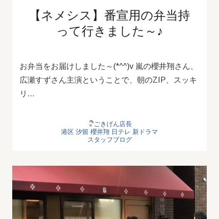
【ネメシス】番宣用の弁当持
って行きました～♪
お弁当をお届けしました～(*^^)v 嵐の櫻井翔さん、
広瀬すずさん主演ということで、朝のZIP、スッキ
リ…
ごきげん店長
港区
汐留
櫻井翔
日テレ
新ドラマ
スタッフブログ