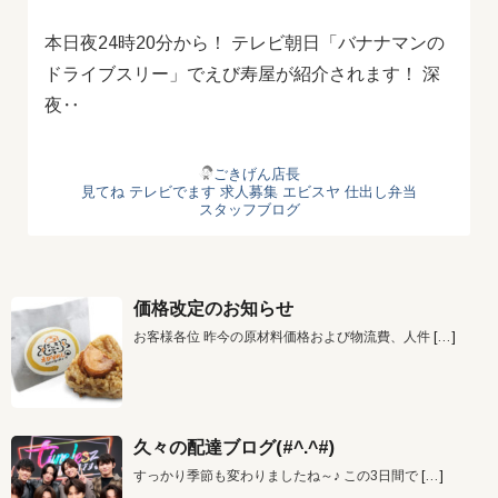
本日夜24時20分から！ テレビ朝日「バナナマンの
ドライブスリー」でえび寿屋が紹介されます！ 深
夜‥
ごきげん店長
見てね
テレビでます
求人募集
エビスヤ
仕出し弁当
スタッフブログ
価格改定のお知らせ
お客様各位 昨今の原材料価格および物流費、人件
[…]
久々の配達ブログ(#^.^#)
すっかり季節も変わりましたね～♪ この3日間で
[…]