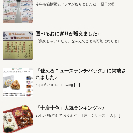
今年も箱根駅伝ドラマがありましたね！ 翌日の特
[…]
選べるおにぎりが増えました♪
「鶏めし＆ツナたく」な～んてことも可能になりま
[…]
「使えるニュースランチバッグ」に掲載さ
れました♪
https://lunchbag.news/g
[…]
「十唐十色」人気ランキング～♪
7月より販売しております「十唐」シリーズ！ 人
[…]