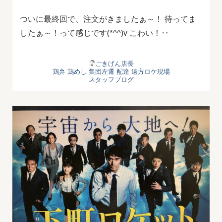
ついに最終回で、注文がきましたぁ～！ 待ってま
したぁ～！って感じです(*^^)v こわい！‥
ごきげん店長
鶏弁
鶏めし
集団左遷
配達
遠方ロケ現場
スタッフブログ