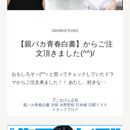
2020年07月29日
【親バカ青春白書】からご注
文頂きました(^^)/
おもしろそ～(^^♪ と思ってチェックしていたドラ
マからご注文来ました！！ あたし、好きな‥
ごきげん店長
親バカ青春白書
汐留
永野芽郁
日本橋
日曜ドラマ
スタッフブログ