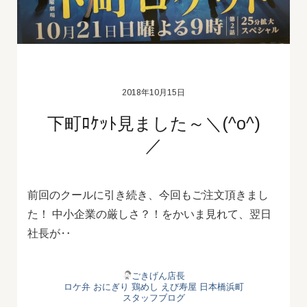
2018年10月15日
下町ﾛｹｯﾄ見ました～＼(^o^)
／
前回のクールに引き続き、今回もご注文頂きまし
た！ 中小企業の厳しさ？！をかいま見れて、翌日
社長が‥
ごきげん店長
ロケ弁
おにぎり
鶏めし
えび寿屋
日本橋浜町
スタッフブログ