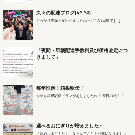
久々の配達ブログ(#^.^#)
すっかり季節も変わりましたね～♪ この3日間で
[…]
「夜間・早朝配達手数料及び価格改定につ
きまして」
毎年恒例！箱根駅伝！
今年も箱根駅伝ドラマがありましたね！ 翌日の特
[…]
選べるおにぎりが増えました♪
「鶏めし＆ツナたく」な～んてことも可能になりま
[…]