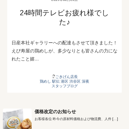
24時間テレビお疲れ様でし
た♪
日産本社ギャラリーへの配達もさせて頂きました！
えび寿屋の鶏めしが、多少なりとも皆さんの力にな
れたこと嬉…
ごきげん店長
鶏めし
駅伝
港区
渋谷区
深夜
スタッフブログ
価格改定のお知らせ
お客様各位 昨今の原材料価格および物流費、人件
[…]