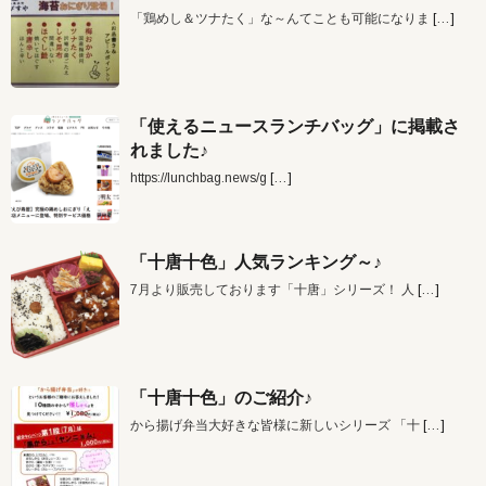
「鶏めし＆ツナたく」な～んてことも可能になりま
[…]
「使えるニュースランチバッグ」に掲載さ
れました♪
https://lunchbag.news/g
[…]
「十唐十色」人気ランキング～♪
7月より販売しております「十唐」シリーズ！ 人
[…]
「十唐十色」のご紹介♪
から揚げ弁当大好きな皆様に新しいシリーズ 「十
[…]