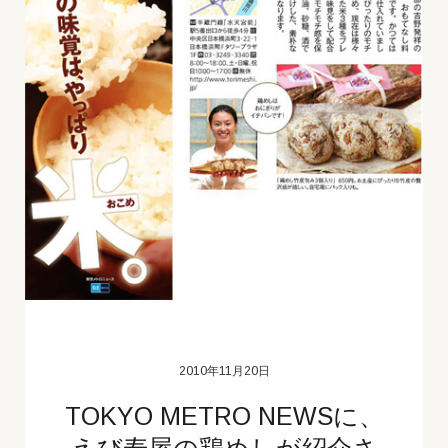
えび寿屋の社長
休日
江東区
土曜
イベント会場
東京 デリバリー
スタッフブログ
2010年11月20日
TOKYO METRO NEWSに、
えび寿屋の鶏めしが紹介さ