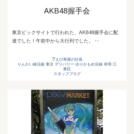
AKB48握手会
東京ビックサイトで行われた、AKB48握手会に配
達でした！午前中から大行列でした。 ‥
えび寿屋の社長
りんかい線沿線
東京 デリバリー
ゆりかもめ沿線
有明
江
東区
スタッフブログ