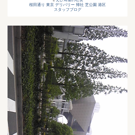
桜田通り
東京 デリバリー
帰社
芝公園
港区
スタッフブログ