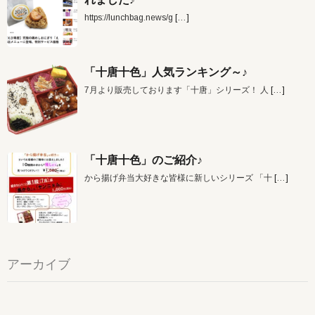
https://lunchbag.news/g
[…]
「十唐十色」人気ランキング～♪
7月より販売しております「十唐」シリーズ！ 人
[…]
「十唐十色」のご紹介♪
から揚げ弁当大好きな皆様に新しいシリーズ 「十
[…]
アーカイブ