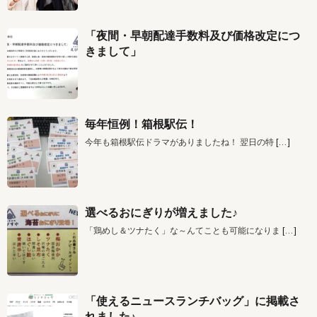
「夜間・早朝配達手数料及び価格改定につ
きまして」
毎年恒例！箱根駅伝！
今年も箱根駅伝ドラマがありましたね！ 翌日の特
[…]
選べるおにぎりが増えました♪
「鶏めし＆ツナたく」な～んてことも可能になりま
[…]
「使えるニュースランチバッグ」に掲載さ
れました♪