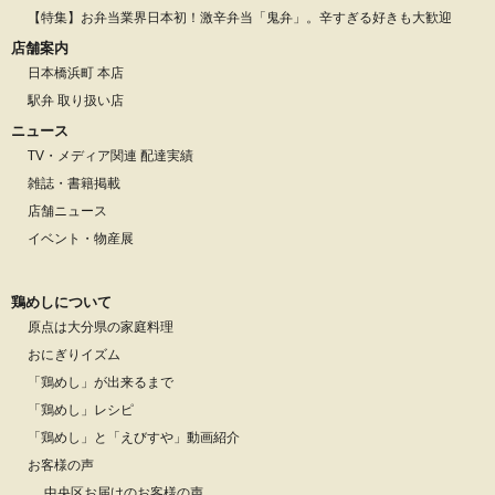
【特集】お弁当業界日本初！激辛弁当「鬼弁」。辛すぎる好きも大歓迎
店舗案内
日本橋浜町 本店
駅弁 取り扱い店
ニュース
TV・メディア関連 配達実績
雑誌・書籍掲載
店舗ニュース
イベント・物産展
鶏めしについて
原点は大分県の家庭料理
おにぎりイズム
「鶏めし」が出来るまで
「鶏めし」レシピ
「鶏めし」と「えびすや」動画紹介
お客様の声
中央区お届けのお客様の声