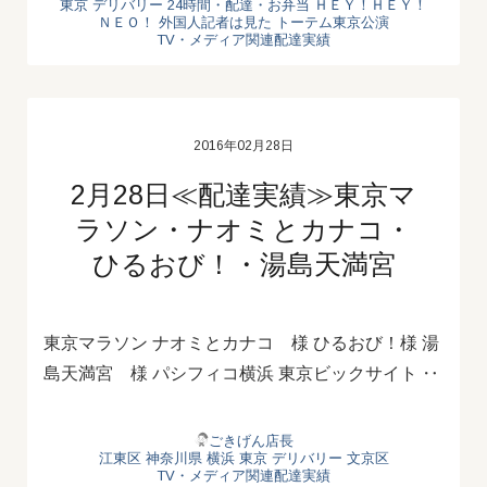
東京 デリバリー
24時間・配達・お弁当
ＨＥＹ！ＨＥＹ！
ＮＥＯ！
外国人記者は見た
トーテム東京公演
TV・メディア関連配達実績
2016年02月28日
2月28日≪配達実績≫東京マ
ラソン・ナオミとカナコ・
ひるおび！・湯島天満宮
東京マラソン ナオミとカナコ 様 ひるおび！様 湯
島天満宮 様 パシフィコ横浜 東京ビックサイト ‥
ごきげん店長
江東区
神奈川県
横浜
東京 デリバリー
文京区
TV・メディア関連配達実績