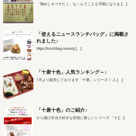
「鶏めし＆ツナたく」な～んてことも可能になりま
[…]
「使えるニュースランチバッグ」に掲載さ
れました♪
https://lunchbag.news/g
[…]
「十唐十色」人気ランキング～♪
7月より販売しております「十唐」シリーズ！ 人
[…]
「十唐十色」のご紹介♪
から揚げ弁当大好きな皆様に新しいシリーズ 「十
[…]