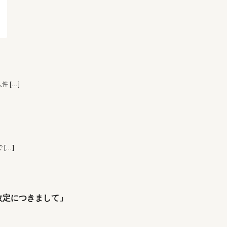
人件
[…]
で
[…]
改定につきまして」