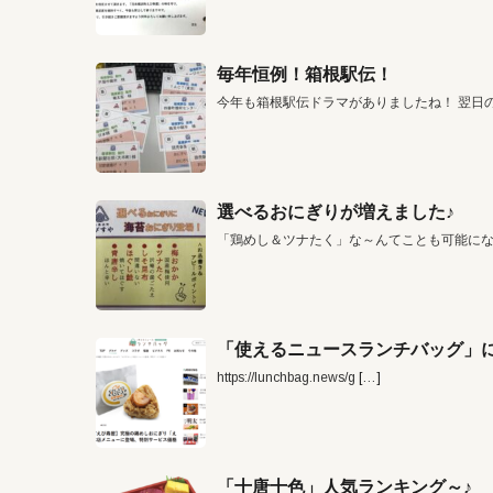
毎年恒例！箱根駅伝！
今年も箱根駅伝ドラマがありましたね！ 翌日
選べるおにぎりが増えました♪
「鶏めし＆ツナたく」な～んてことも可能に
「使えるニュースランチバッグ」に
https://lunchbag.news/g
[…]
「十唐十色」人気ランキング～♪