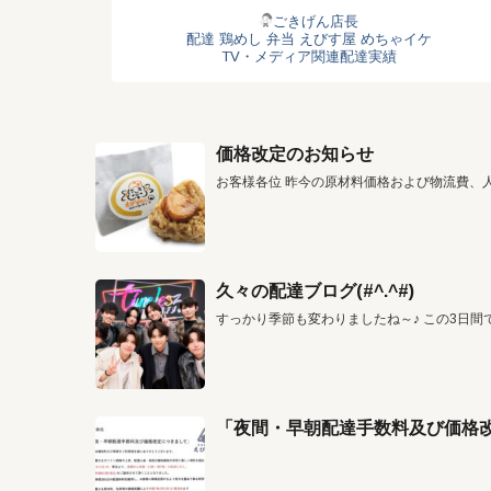
ごきげん店長
配達
鶏めし
弁当
えびす屋
めちゃイケ
TV・メディア関連配達実績
価格改定のお知らせ
お客様各位 昨今の原材料価格および物流費、
久々の配達ブログ(#^.^#)
すっかり季節も変わりましたね～♪ この3日間
「夜間・早朝配達手数料及び価格