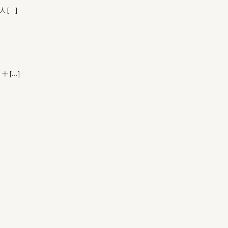
 人
[…]
「十
[…]