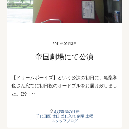
2011年09月3日
帝国劇場にて公演
【ドリームボーイズ】という公演の初日に、亀梨和
也さん宛てに初日祝のオードブルをお届け致しまし
た。(於；‥
えび寿屋の社長
千代田区
休日
差し入れ
劇場
土曜
スタッフブログ