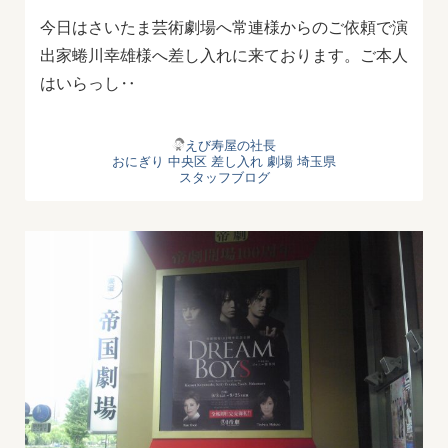
今日はさいたま芸術劇場へ常連様からのご依頼で演
出家蜷川幸雄様へ差し入れに来ております。ご本人
はいらっし‥
えび寿屋の社長
おにぎり
中央区
差し入れ
劇場
埼玉県
スタッフブログ