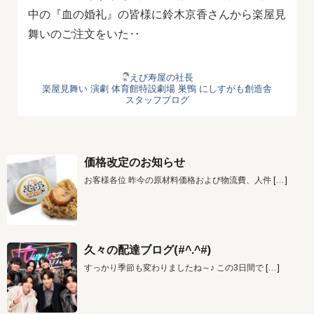
中の『血の婚礼』の皆様に鈴木京香さんから楽屋見
舞いのご注文をいた‥
えび寿屋の社長
楽屋見舞い
演劇
体育館特設劇場
巣鴨
にしすがも創造舎
スタッフブログ
価格改定のお知らせ
お客様各位 昨今の原材料価格および物流費、人件
[…]
久々の配達ブログ(#^.^#)
すっかり季節も変わりましたね～♪ この3日間で
[…]