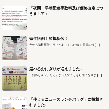
「夜間・早朝配達手数料及び価格改定につ
きまして」
毎年恒例！箱根駅伝！
今年も箱根駅伝ドラマがありましたね！ 翌日の特
[…]
選べるおにぎりが増えました♪
「鶏めし＆ツナたく」な～んてことも可能になりま
[…]
「使えるニュースランチバッグ」に掲載さ
れました♪