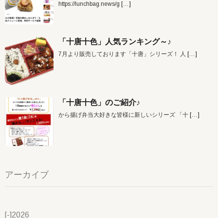
https://lunchbag.news/g
[…]
「十唐十色」人気ランキング～♪
7月より販売しております「十唐」シリーズ！ 人
[…]
「十唐十色」のご紹介♪
から揚げ弁当大好きな皆様に新しいシリーズ 「十
[…]
アーカイブ
[-]
2026