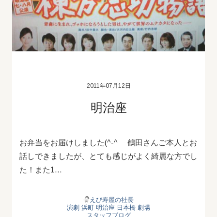
2011年07月12日
明治座
お弁当をお届けしました(^-^ゞ 鶴田さんご本人とお
話しできましたが、とても感じがよく綺麗な方でし
た！また1…
えび寿屋の社長
演劇
浜町
明治座
日本橋
劇場
スタッフブログ