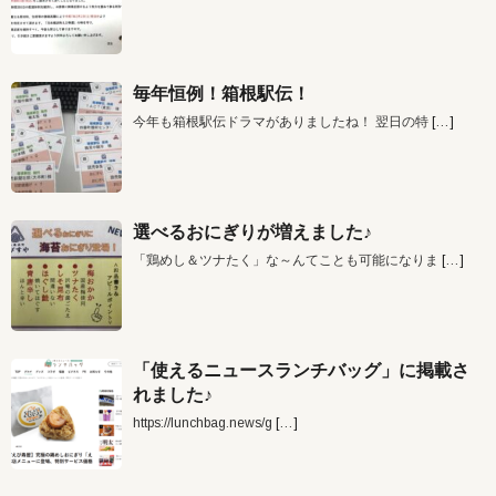
毎年恒例！箱根駅伝！
今年も箱根駅伝ドラマがありましたね！ 翌日の特
[…]
選べるおにぎりが増えました♪
「鶏めし＆ツナたく」な～んてことも可能になりま
[…]
「使えるニュースランチバッグ」に掲載さ
れました♪
https://lunchbag.news/g
[…]