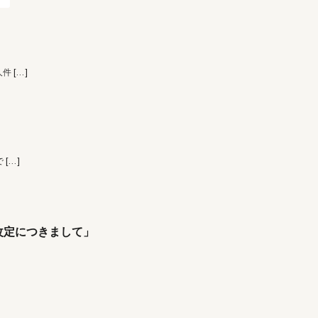
人件
[…]
で
[…]
改定につきまして」