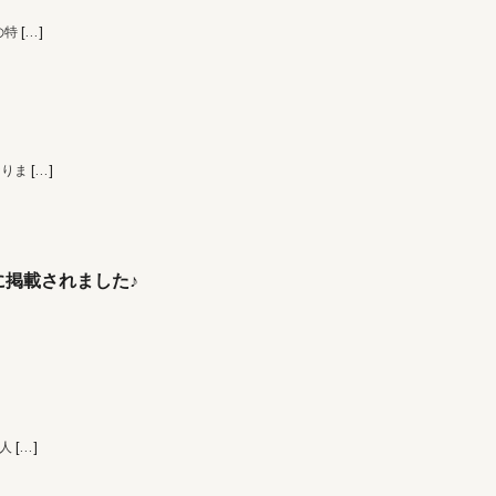
の特
[…]
なりま
[…]
掲載されました♪
 人
[…]