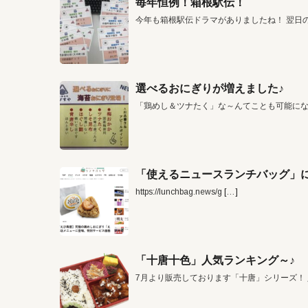
毎年恒例！箱根駅伝！
今年も箱根駅伝ドラマがありましたね！ 翌日
選べるおにぎりが増えました♪
「鶏めし＆ツナたく」な～んてことも可能に
「使えるニュースランチバッグ」に
https://lunchbag.news/g
[…]
「十唐十色」人気ランキング～♪
7月より販売しております「十唐」シリーズ！