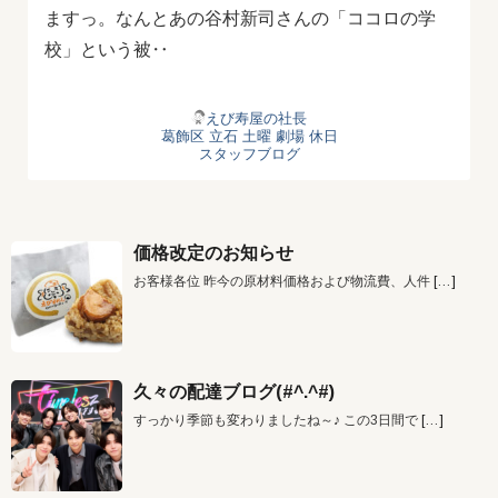
ますっ。なんとあの谷村新司さんの「ココロの学
校」という被‥
えび寿屋の社長
葛飾区
立石
土曜
劇場
休日
スタッフブログ
価格改定のお知らせ
お客様各位 昨今の原材料価格および物流費、人件
[…]
久々の配達ブログ(#^.^#)
すっかり季節も変わりましたね～♪ この3日間で
[…]