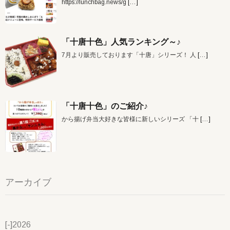
https://lunchbag.news/g
[…]
「十唐十色」人気ランキング～♪
7月より販売しております「十唐」シリーズ！ 人
[…]
「十唐十色」のご紹介♪
から揚げ弁当大好きな皆様に新しいシリーズ 「十
[…]
アーカイブ
[-]
2026