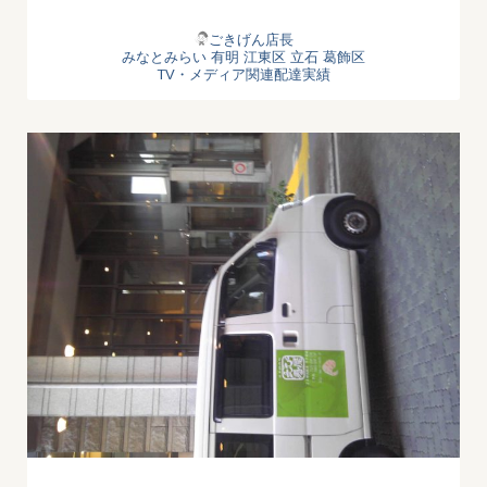
ごきげん店長
みなとみらい
有明
江東区
立石
葛飾区
TV・メディア関連配達実績