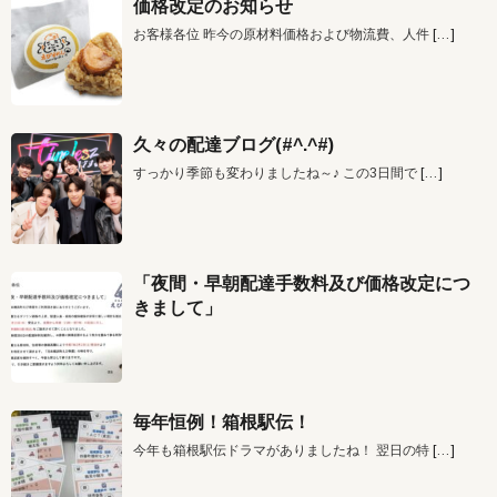
価格改定のお知らせ
お客様各位 昨今の原材料価格および物流費、人件
[…]
久々の配達ブログ(#^.^#)
すっかり季節も変わりましたね～♪ この3日間で
[…]
「夜間・早朝配達手数料及び価格改定につ
きまして」
毎年恒例！箱根駅伝！
今年も箱根駅伝ドラマがありましたね！ 翌日の特
[…]