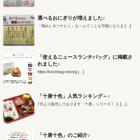
選べるおにぎりが増えました♪
「鶏めし＆ツナたく」な～んてことも可能になりま
[…]
「使えるニュースランチバッグ」に掲載さ
れました♪
https://lunchbag.news/g
[…]
「十唐十色」人気ランキング～♪
7月より販売しております「十唐」シリーズ！ 人
[…]
「十唐十色」のご紹介♪