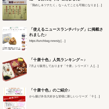
「鶏めし＆ツナたく」な～んてことも可能になりま
[…]
「使えるニュースランチバッグ」に掲載さ
れました♪
https://lunchbag.news/g
[…]
「十唐十色」人気ランキング～♪
7月より販売しております「十唐」シリーズ！ 人
[…]
「十唐十色」のご紹介♪
から揚げ弁当大好きな皆様に新しいシリーズ 「十
[…]