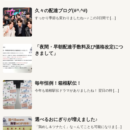
久々の配達ブログ(#^.^#)
すっかり季節も変わりましたね～♪ この3日間で
[…]
「夜間・早朝配達手数料及び価格改定につ
きまして」
毎年恒例！箱根駅伝！
今年も箱根駅伝ドラマがありましたね！ 翌日の特
[…]
選べるおにぎりが増えました♪
「鶏めし＆ツナたく」な～んてことも可能になりま
[…]