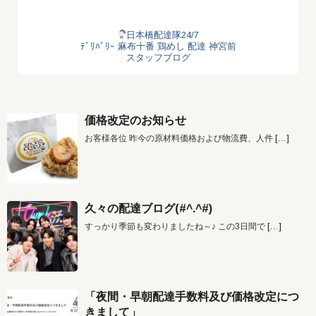
日本橋配達隊24/7
ﾃﾞﾘﾊﾞﾘｰ
麻布十番
鶏めし
配達
神宮前
スタッフブログ
価格改定のお知らせ
お客様各位 昨今の原材料価格および物流費、人件
[…]
久々の配達ブログ(#^.^#)
すっかり季節も変わりましたね～♪ この3日間で
[…]
「夜間・早朝配達手数料及び価格改定につ
きまして」