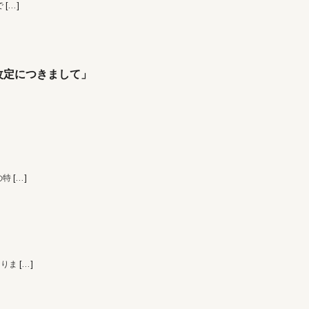
で
[…]
改定につきまして」
の特
[…]
なりま
[…]