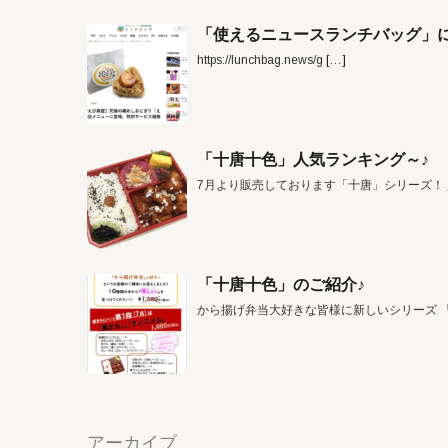
「使えるニュースランチバッグ」に
https://lunchbag.news/g
[…]
「十唐十色」人気ランキング～♪
7月より販売しております「十唐」シリーズ！
「十唐十色」のご紹介♪
から揚げ弁当大好きな皆様に新しいシリーズ 
アーカイブ