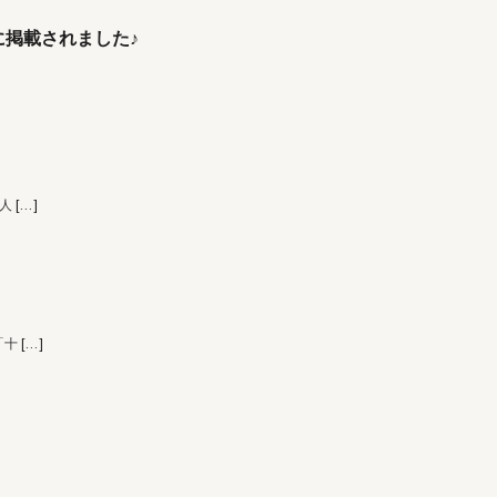
掲載されました♪
 人
[…]
「十
[…]